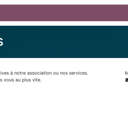
 et projets
Formations & outils
Blog
s
ives à notre association ou nos services.
M
s vous au plus vite.